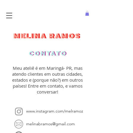
MELINA RAMOS
MELINA RAMOS
contato
contato
Meu ateliê é em Maringá- PR, mas
atendo clientes em outras cidades,
estados e (porque não?) em outros
países! Entre em contato, e vamos
conversar!
www.instagram.com/melramoz
melinabramos@gmail.com